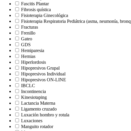
Fascitis Plantar
Fibrosis quística
Fisioterapia Ginecológica
Fisioterapia Respiratoria Pediátrica (asma, neumonía, bron
Fracturas
Frenillo
Gateo
GDS
Hemiparesia
Hernias
Hiperlordosis
Hipopresivos Grupal
Hipopresivos Individual
Hipopresivos ON-LINE
IBCLC
Incontinencia
Kinesiotaping
Lactancia Materna
Ligamento cruzado
Luxación hombro y rotula
Luxaciones
Manguito rotador