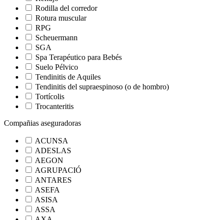
Rodilla del corredor
Rotura muscular
RPG
Scheuermann
SGA
Spa Terapéutico para Bebés
Suelo Pélvico
Tendinitis de Aquiles
Tendinitis del supraespinoso (o de hombro)
Tortícolis
Trocanteritis
Compañias aseguradoras
ACUNSA
ADESLAS
AEGON
AGRUPACIÓ
ANTARES
ASEFA
ASISA
ASSA
AXA