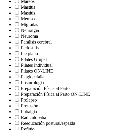
Mareos
Mastitis
Mastitis
Menisco
Migrañas
Neuralgia
Neuroma
Parálisis cerebral
Periostitis
Pie plano
Pilates Grupal
Pilates Individual
Pilates ON-LINE
Plagiocefalia
Posturologia
Preparación Física al Parto
Preparación Física al Parto ON-LINE
Prolapso
Protusión
Pubalgia
Radiculopatia
Reeducación postural/espalda
Reflujo