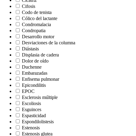
Cicatriz
Cifosis
Codo de tenista
Cólico del lactante
Condromalacia
Condropatia
Desarrollo motor
Desviaciones de la columna
Diástasis
Displasia de cadera
Dolor de oído
Duchenne
Embarazadas
Enfisema pulmonar
Epicondilitis
EPOC
Esclerosis múltiple
Escoliosis
Esguinces
Espasticidad
Espondilolistesis
Estenosis
Estenosis glutea