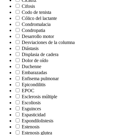
Cicatriz
Cifosis
Codo de tenista
Cólico del lactante
Condromalacia
Condropatia
Desarrollo motor
Desviaciones de la columna
Diástasis
Displasia de cadera
Dolor de oído
Duchenne
Embarazadas
Enfisema pulmonar
Epicondilitis
EPOC
Esclerosis múltiple
Escoliosis
Esguinces
Espasticidad
Espondilolistesis
Estenosis
Estenosis glutea