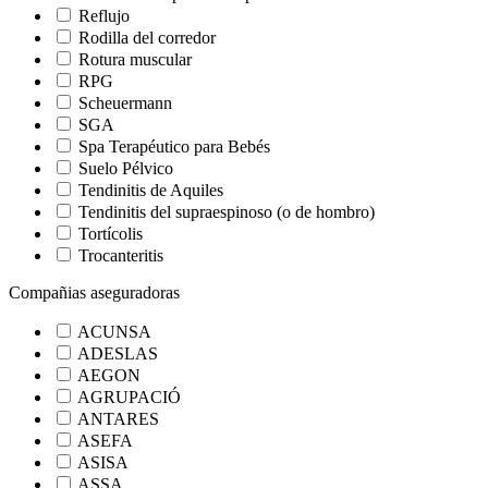
Reflujo
Rodilla del corredor
Rotura muscular
RPG
Scheuermann
SGA
Spa Terapéutico para Bebés
Suelo Pélvico
Tendinitis de Aquiles
Tendinitis del supraespinoso (o de hombro)
Tortícolis
Trocanteritis
Compañias aseguradoras
ACUNSA
ADESLAS
AEGON
AGRUPACIÓ
ANTARES
ASEFA
ASISA
ASSA