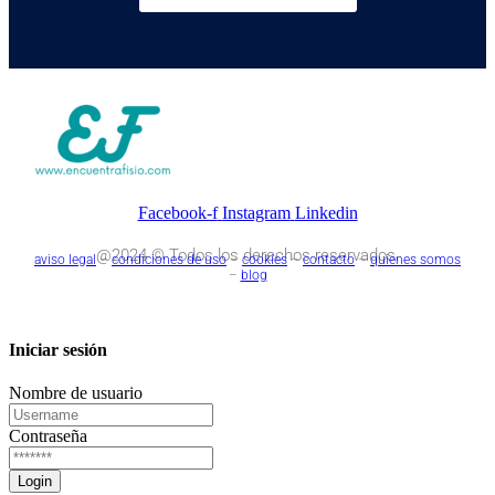
Facebook-f
Instagram
Linkedin
@2024 © Todos los derechos reservados.
aviso legal
–
condiciones de uso
–
cookies
–
contacto
–
quienes somos
–
blog
Iniciar sesión
Nombre de usuario
Contraseña