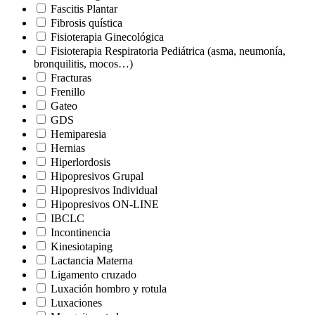
Fascitis Plantar
Fibrosis quística
Fisioterapia Ginecológica
Fisioterapia Respiratoria Pediátrica (asma, neumonía,
bronquilitis, mocos…)
Fracturas
Frenillo
Gateo
GDS
Hemiparesia
Hernias
Hiperlordosis
Hipopresivos Grupal
Hipopresivos Individual
Hipopresivos ON-LINE
IBCLC
Incontinencia
Kinesiotaping
Lactancia Materna
Ligamento cruzado
Luxación hombro y rotula
Luxaciones