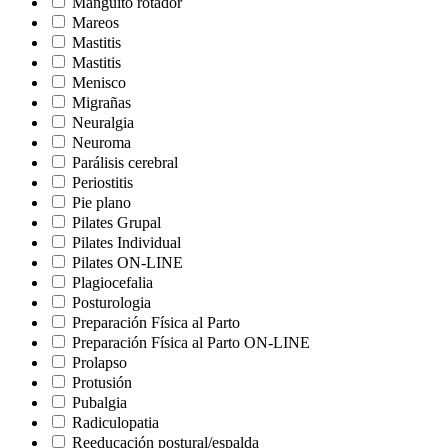
Manguito rotador
Mareos
Mastitis
Mastitis
Menisco
Migrañas
Neuralgia
Neuroma
Parálisis cerebral
Periostitis
Pie plano
Pilates Grupal
Pilates Individual
Pilates ON-LINE
Plagiocefalia
Posturologia
Preparación Física al Parto
Preparación Física al Parto ON-LINE
Prolapso
Protusión
Pubalgia
Radiculopatia
Reeducación postural/espalda