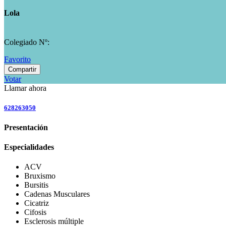
Lola
Colegiado Nº:
Favorito
Compartir
Votar
Llamar ahora
628263050
Presentación
Especialidades
ACV
Bruxismo
Bursitis
Cadenas Musculares
Cicatriz
Cifosis
Esclerosis múltiple