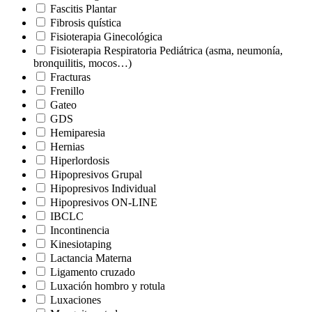
Fascitis Plantar
Fibrosis quística
Fisioterapia Ginecológica
Fisioterapia Respiratoria Pediátrica (asma, neumonía,
bronquilitis, mocos…)
Fracturas
Frenillo
Gateo
GDS
Hemiparesia
Hernias
Hiperlordosis
Hipopresivos Grupal
Hipopresivos Individual
Hipopresivos ON-LINE
IBCLC
Incontinencia
Kinesiotaping
Lactancia Materna
Ligamento cruzado
Luxación hombro y rotula
Luxaciones