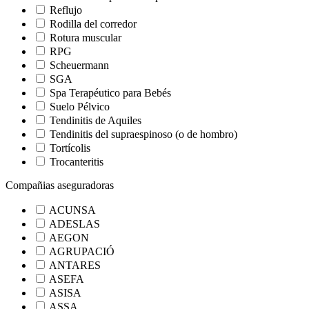
Reflujo
Rodilla del corredor
Rotura muscular
RPG
Scheuermann
SGA
Spa Terapéutico para Bebés
Suelo Pélvico
Tendinitis de Aquiles
Tendinitis del supraespinoso (o de hombro)
Tortícolis
Trocanteritis
Compañias aseguradoras
ACUNSA
ADESLAS
AEGON
AGRUPACIÓ
ANTARES
ASEFA
ASISA
ASSA