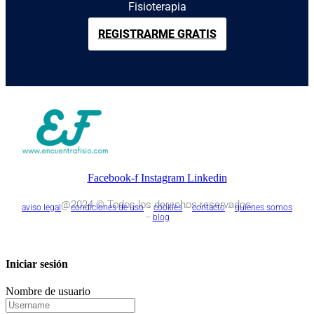
Fisioterapia
REGISTRARME GRATIS
Facebook-f
Instagram
Linkedin
@2024 © Todos los derechos reservados.
aviso legal
–
condiciones de uso
–
cookies
–
contacto
–
quienes somos
–
blog
Iniciar sesión
Nombre de usuario