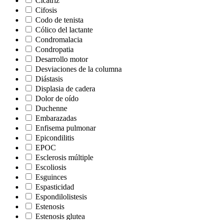
Cicatriz
Cifosis
Codo de tenista
Cólico del lactante
Condromalacia
Condropatia
Desarrollo motor
Desviaciones de la columna
Diástasis
Displasia de cadera
Dolor de oído
Duchenne
Embarazadas
Enfisema pulmonar
Epicondilitis
EPOC
Esclerosis múltiple
Escoliosis
Esguinces
Espasticidad
Espondilolistesis
Estenosis
Estenosis glutea