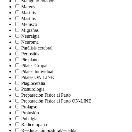
Manguito rotador
Mareos
Mastitis
Mastitis
Menisco
Migrañas
Neuralgia
Neuroma
Parálisis cerebral
Periostitis
Pie plano
Pilates Grupal
Pilates Individual
Pilates ON-LINE
Plagiocefalia
Posturologia
Preparación Física al Parto
Preparación Física al Parto ON-LINE
Prolapso
Protusión
Pubalgia
Radiculopatia
Reeducación postural/espalda