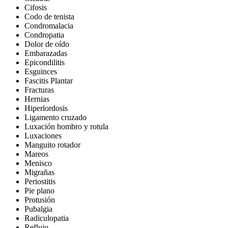
Cifosis
Codo de tenista
Condromalacia
Condropatia
Dolor de oído
Embarazadas
Epicondilitis
Esguinces
Fascitis Plantar
Fracturas
Hernias
Hiperlordosis
Ligamento cruzado
Luxación hombro y rotula
Luxaciones
Manguito rotador
Mareos
Menisco
Migrañas
Periostitis
Pie plano
Protusión
Pubalgia
Radiculopatia
Reflujo