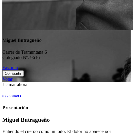
Miguel Butragueño
Carrer de Tramuntana 6
Colegiado Nº: 9616
Favorito
Compartir
Votar
Llamar ahora
622530493
Presentación
Miguel Butragueño
Entiendo el cuerpo como un todo. El dolor no aparece por