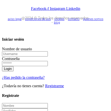
Facebook-f
Instagram
Linkedin
@2024 © Todos los derechos reservados.
aviso legal
–
condiciones de uso
–
cookies
–
contacto
–
quienes somos
–
blog
Iniciar sesión
Nombre de usuario
Contraseña
¿Has pedido la contraseña?
¿Todavía no tienes cuenta?
Registrarme
Registrate