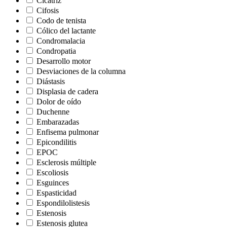
Cicatriz
Cifosis
Codo de tenista
Cólico del lactante
Condromalacia
Condropatia
Desarrollo motor
Desviaciones de la columna
Diástasis
Displasia de cadera
Dolor de oído
Duchenne
Embarazadas
Enfisema pulmonar
Epicondilitis
EPOC
Esclerosis múltiple
Escoliosis
Esguinces
Espasticidad
Espondilolistesis
Estenosis
Estenosis glutea