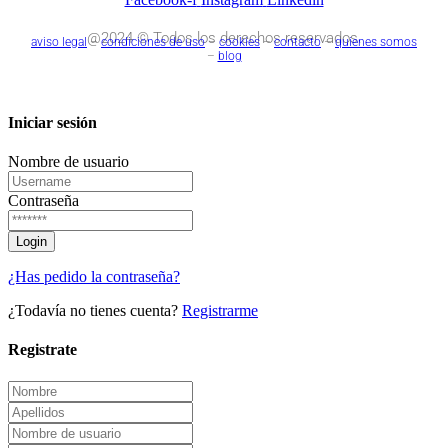
@2024 © Todos los derechos reservados.
aviso legal
–
condiciones de uso
–
cookies
–
contacto
–
quienes somos
–
blog
Iniciar sesión
Nombre de usuario
Contraseña
¿Has pedido la contraseña?
¿Todavía no tienes cuenta?
Registrarme
Registrate