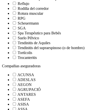
Reflujo
Rodilla del corredor
Rotura muscular
RPG
Scheuermann
SGA
Spa Terapéutico para Bebés
Suelo Pélvico
Tendinitis de Aquiles
Tendinitis del supraespinoso (o de hombro)
Tortícolis
Trocanteritis
Compañias aseguradoras
ACUNSA
ADESLAS
AEGON
AGRUPACIÓ
ANTARES
ASEFA
ASISA
ASSA