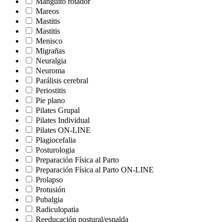
Manguito rotador
Mareos
Mastitis
Mastitis
Menisco
Migrañas
Neuralgia
Neuroma
Parálisis cerebral
Periostitis
Pie plano
Pilates Grupal
Pilates Individual
Pilates ON-LINE
Plagiocefalia
Posturologia
Preparación Física al Parto
Preparación Física al Parto ON-LINE
Prolapso
Protusión
Pubalgia
Radiculopatia
Reeducación postural/espalda