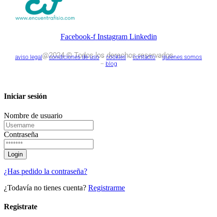
Facebook-f
Instagram
Linkedin
@2024 © Todos los derechos reservados.
aviso legal
–
condiciones de uso
–
cookies
–
contacto
–
quienes somos
–
blog
Iniciar sesión
Nombre de usuario
Contraseña
¿Has pedido la contraseña?
¿Todavía no tienes cuenta?
Registrarme
Registrate