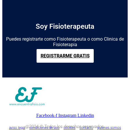
Soy Fisioterapeuta
Puedes registrarte como Fisioterapeuta o como Clinica de
Fisioterapia
REGISTRARME GRATIS
Facebook-f
Instagram
Linkedin
@2024 © Todos los derechos reservados.
aviso legal
–
condiciones de uso
–
cookies
–
contacto
–
quienes somos