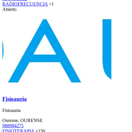
RADIOFRECUENCIA
+1
Abierto
Fisioauria
Fisioauria
Ourense, OURENSE
988984275
FISIOTERAPIA
+150