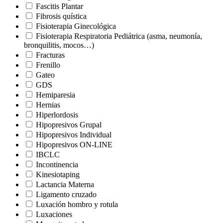
Fascitis Plantar
Fibrosis quística
Fisioterapia Ginecológica
Fisioterapia Respiratoria Pediátrica (asma, neumonía,
bronquilitis, mocos…)
Fracturas
Frenillo
Gateo
GDS
Hemiparesia
Hernias
Hiperlordosis
Hipopresivos Grupal
Hipopresivos Individual
Hipopresivos ON-LINE
IBCLC
Incontinencia
Kinesiotaping
Lactancia Materna
Ligamento cruzado
Luxación hombro y rotula
Luxaciones