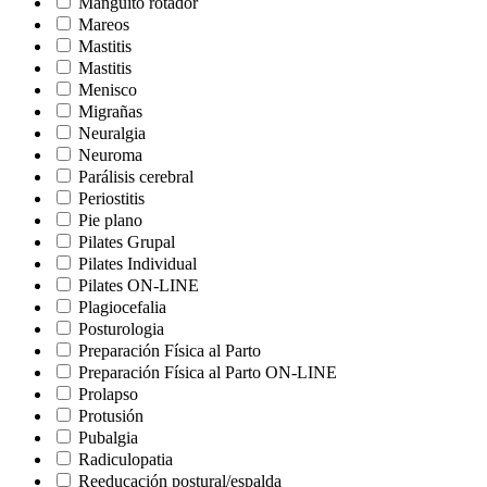
Manguito rotador
Mareos
Mastitis
Mastitis
Menisco
Migrañas
Neuralgia
Neuroma
Parálisis cerebral
Periostitis
Pie plano
Pilates Grupal
Pilates Individual
Pilates ON-LINE
Plagiocefalia
Posturologia
Preparación Física al Parto
Preparación Física al Parto ON-LINE
Prolapso
Protusión
Pubalgia
Radiculopatia
Reeducación postural/espalda