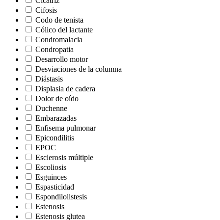
Cicatriz
Cifosis
Codo de tenista
Cólico del lactante
Condromalacia
Condropatia
Desarrollo motor
Desviaciones de la columna
Diástasis
Displasia de cadera
Dolor de oído
Duchenne
Embarazadas
Enfisema pulmonar
Epicondilitis
EPOC
Esclerosis múltiple
Escoliosis
Esguinces
Espasticidad
Espondilolistesis
Estenosis
Estenosis glutea