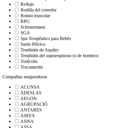
Reflujo
Rodilla del corredor
Rotura muscular
RPG
Scheuermann
SGA
Spa Terapéutico para Bebés
Suelo Pélvico
Tendinitis de Aquiles
Tendinitis del supraespinoso (o de hombro)
Tortícolis
Trocanteritis
Compañias aseguradoras
ACUNSA
ADESLAS
AEGON
AGRUPACIÓ
ANTARES
ASEFA
ASISA
ASSA